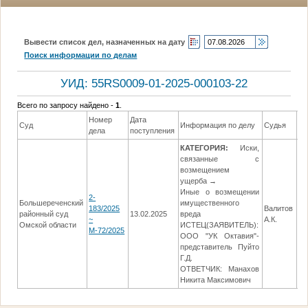
Вывести список дел, назначенных на дату
Поиск информации по делам
УИД: 55RS0009-01-2025-000103-22
Всего по запросу найдено -
1
.
Номер
Дата
Да
Суд
Информация по делу
Судья
дела
поступления
ре
КАТЕГОРИЯ:
Иски,
связанные с
возмещением
ущерба →
Иные о возмещении
2-
Большереченский
имущественного
183/2025
Валитов
районный суд
13.02.2025
вреда
17
~
А.К.
Омской области
ИСТЕЦ(ЗАЯВИТЕЛЬ):
М-72/2025
ООО "УК Октавия"-
представитель Пуйто
Г.Д.
ОТВЕТЧИК: Манахов
Никита Максимович